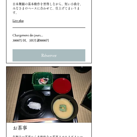
日本舞踊の基本動作を習得しながら、短い小曲を、
みなさまのペースに合わせて、仕上げてまいりま
す。
Lire plus
Chargement des jours...
3000
3000円/回、3回月謝8000円
円/
回、
3
Réserver
回
月
謝
8000
円
お茶事
気軽なお茶事から本格的なお茶事までさまざまにお