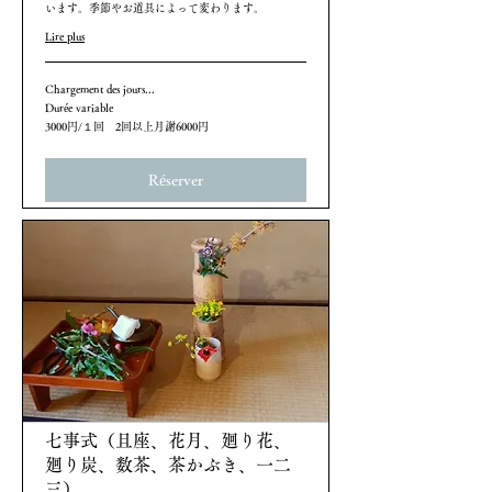
います。季節やお道具によって変わります。
Lire plus
Chargement des jours...
Durée variable
3000
3000円/１回 2回以上月謝6000円
円/
１
回
Réserver
2
回
以
上
月
謝
6000
円
七事式（且座、花月、廻り花、
廻り炭、数茶、茶かぶき、一二
三）