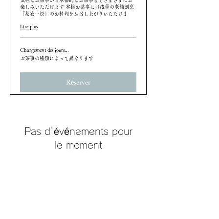
楽しみいただけます 本格お茶事には浅草の老舗割烹
「茶寮一松」のお料理をお召し上がりいただけま
Lire plus
Chargement des jours...
お
お茶事の種類によって異なります
茶
事
の
Réserver
種
類
に
よ
っ
て
異
Pas d'événements pour
な
り
le moment
ま
す