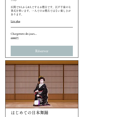
広間で5人から8人でするお稽古です。江戸千家の七
事式を習います。一人でのお稽古ではない楽しさが
あります。
Lire plus
Chargement des jours...
6000
6000円
円
Réserver
はじめての日本舞踊