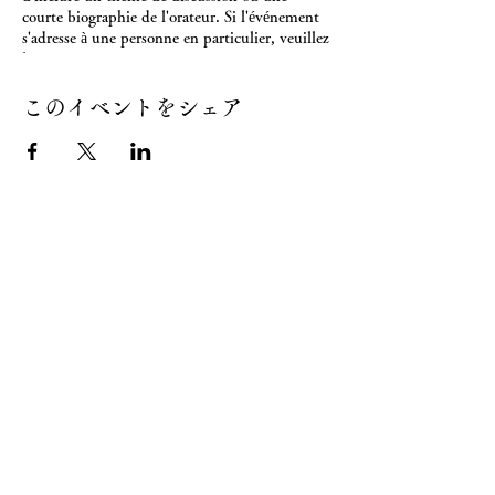
courte biographie de l'orateur. Si l'événement
s'adresse à une personne en particulier, veuillez
le préciser.
Utilisez cette colonne pour présenter
このイベントをシェア
l'originalité de l'événement et vos réflexions sur
sa tenue, et motivez les utilisateurs à
participer.